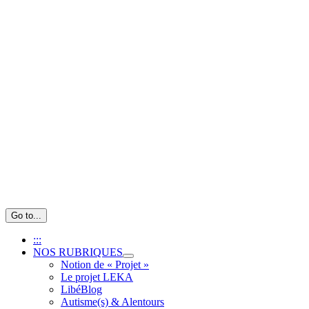
Passer
au
contenu
Go to...
:::
NOS RUBRIQUES
Notion de « Projet »
Le projet LEKA
LibéBlog
Autisme(s) & Alentours